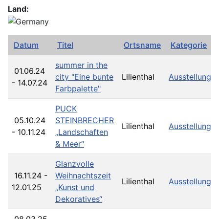
Land:
Datum
Titel
Ortsname
Kategorie
summer in the
01.06.24
city "Eine bunte
Lilienthal
Ausstellunge
- 14.07.24
Farbpalette"
PUCK
05.10.24
STEINBRECHER
Lilienthal
Ausstellunge
- 10.11.24
„Landschaften
& Meer“
Glanzvolle
16.11.24
-
Weihnachtszeit
Lilienthal
Ausstellunge
12.01.25
„Kunst und
Dekoratives“
08.03.25