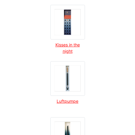
Kisses in the
night
Luftpumpe