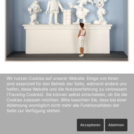
Bildinformationen
Wir nutzen Cookies auf unserer Website. Einige von ihnen
sind essenziell für den Betrieb der Seite, während andere uns
helfen, diese Website und die Nutzererfahrung zu verbessern
(Tracking Cookies). Sie können selbst entscheiden, ob Sie die
Cookies zulassen möchten. Bitte beachten Sie, dass bei einer
Ablehnung womöglich nicht mehr alle Funktionalitäten der
Seite zur Verfügung stehen.
Impressum
Akzeptieren
Ablehnen